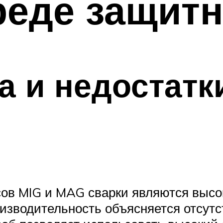
реде защитн
 и недостатк
в MIG и MAG сварки являются высок
оизводительность объясняется отсут