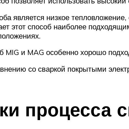
особ позволяет использовать высокий
ба является низкое тепловложение, 
лает этот способ наиболее подходящи
положениях.
б MIG и MAG особенно хорошо подхо
равнению со сваркой покрытыми элек
ки процесса с