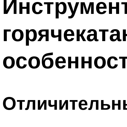
Инструмен
горячеката
особеннос
Отличительн