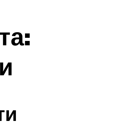
та:
и
ти