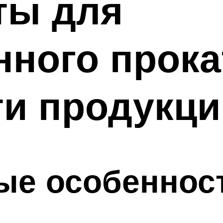
ты для
нного прока
ти продукци
ые особеннос