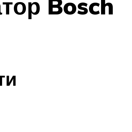
тор Bosch
ти