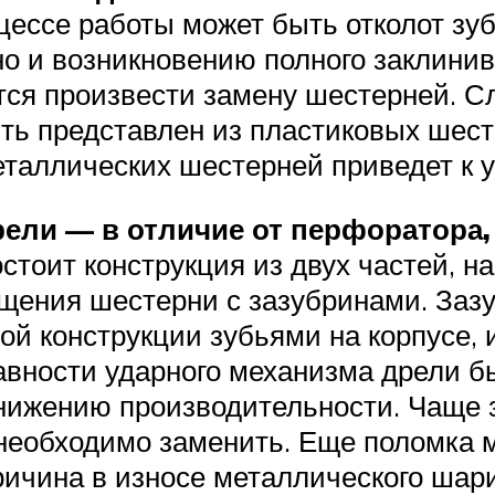
ессе работы может быть отколот зуб, 
о и возникновению полного заклинив
тся произвести замену шестерней. С
ть представлен из пластиковых шест
еталлических шестерней приведет к 
ели — в отличие от перфоратора,
стоит конструкция из двух частей,
ещения шестерни с зазубринами. За
ой конструкции зубьями на корпусе, 
авности ударного механизма дрели
 снижению производительности. Чаще
необходимо заменить. Еще поломка м
ричина в износе металлического шар