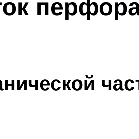
ок перфора
нической час