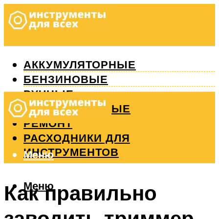
АККУМУЛЯТОРНЫЕ
БЕНЗИНОВЫЕ
РУЧНЫЕ
ИЗМЕРИТЕЛЬНЫЕ
РЕМОНТ
РАСХОДНИКИ ДЛЯ
ИНСТРУМЕНТОВ
Меню
Меню
Как правильно
заводить триммер