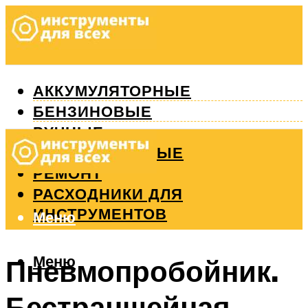
АККУМУЛЯТОРНЫЕ
БЕНЗИНОВЫЕ
РУЧНЫЕ
ИЗМЕРИТЕЛЬНЫЕ
РЕМОНТ
РАСХОДНИКИ ДЛЯ
ИНСТРУМЕНТОВ
Меню
Меню
Пневмопробойник.
Бестраншейная