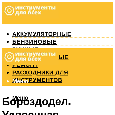
АККУМУЛЯТОРНЫЕ
БЕНЗИНОВЫЕ
РУЧНЫЕ
ИЗМЕРИТЕЛЬНЫЕ
РЕМОНТ
РАСХОДНИКИ ДЛЯ
ИНСТРУМЕНТОВ
Меню
Меню
Бороздодел.
Удвоенная