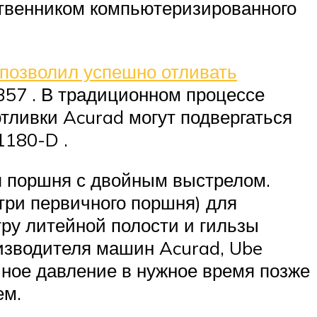
ственником компьютеризированного
 позволил успешно отливать
357 . В традиционном процессе
отливки Acurad могут подвергаться
1180-D .
я поршня с двойным выстрелом.
три первичного поршня) для
ру литейной полости и гильзы
оизводителя машин Acurad, Ube
очное давление в нужное время позже
ем.