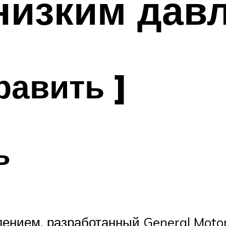
низким дав
равить ]
ь
лением, разработанный General Motor