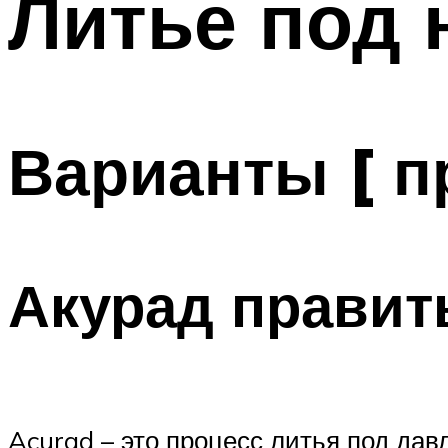
Литье под 
Варианты [ п
Акурад правит
Acurad – это процесс литья под дав