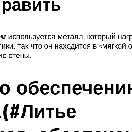
править
ем
используется металл, который наг
ики, так что он находится в «мягкой 
ие стены.
по обеспечени
а(#Литье