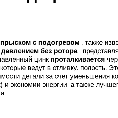
впрыском с подогревом
, также изв
 давлением без ротора
, представл
плавленный цинк
проталкивается
чер
которые ведут в отливку. полость. Э
мости детали за счет уменьшения ко
 и экономии энергии, а также лучшег
я.