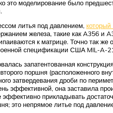
ако это моделирование было предше
.
ссом литья под давлением,
который
ржанием железа, такие как A356 и A
паиваются к матрице. Точно так же 
 военной спецификации США MIL-A-2
овалась запатентованная конструкци
второго поршня (расположенного вну
ого затвердевания дроби по перимет
чень эффективной, она заставила пр
 же эффективно прикладывать достат
ня; это непрямое литье под давлени