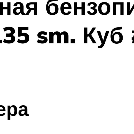
ная бензопи
135 sm. Куб
ера