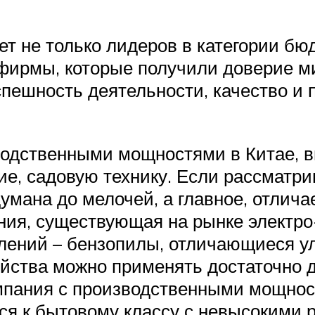
т не только лидеров в категории б
фирмы, которые получили доверие м
пешность деятельности, качество и 
зводственными мощностями в Китае,
е, садовую технику. Если рассматри
думана до мелочей, а главное, отлич
ания, существующая на рынке электро
авлений – бензопилы, отличающиеся 
ойства можно применять достаточно д
омпания с производственными мощнос
ся к бытовому классу с невысокими 