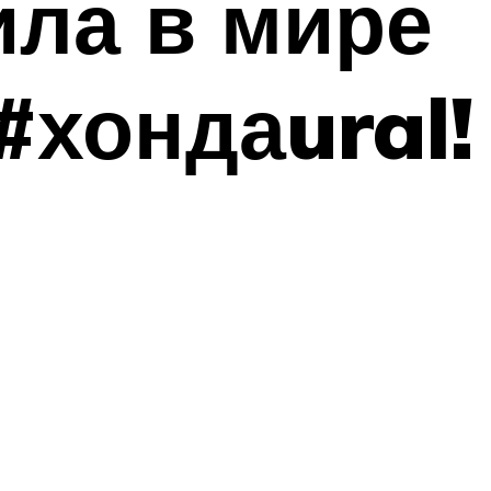
ла в мире
 #хондаural!