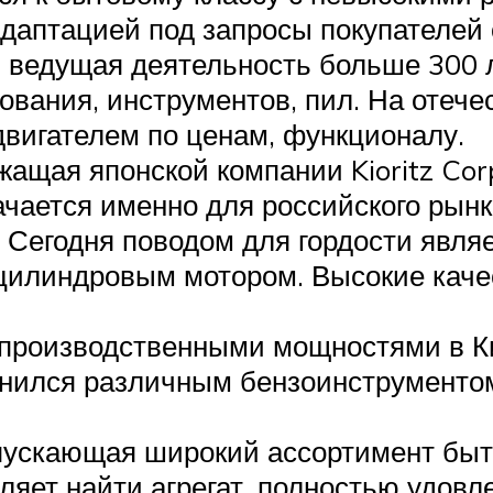
даптацией под запросы покупателей 
 ведущая деятельность больше 300 л
ования, инструментов, пил. На отеч
двигателем по ценам, функционалу.
жащая японской компании Kioritz Cor
чается именно для российского рынк
. Сегодня поводом для гордости явля
цилиндровым мотором. Высокие каче
 производственными мощностями в К
олнился различным бензоинструменто
пускающая широкий ассортимент быт
ляет найти агрегат, полностью удов