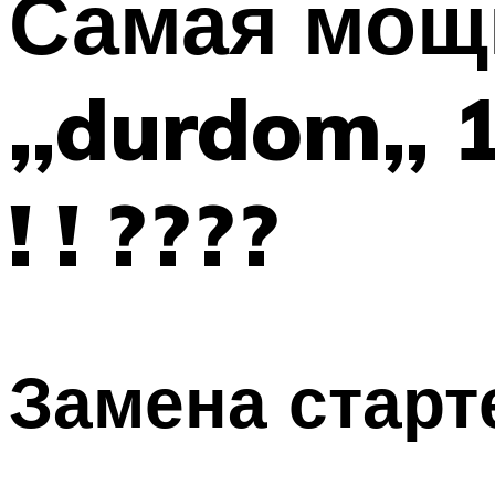
Самая мощ
,,durdom,, 
! ! ????
Замена старт