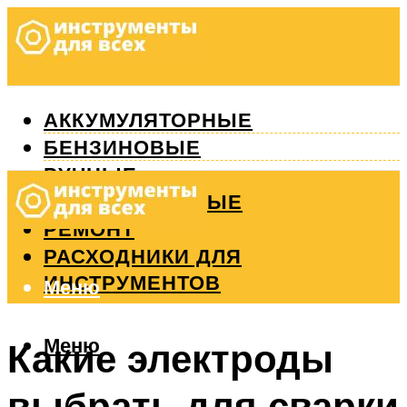
АККУМУЛЯТОРНЫЕ
БЕНЗИНОВЫЕ
РУЧНЫЕ
ИЗМЕРИТЕЛЬНЫЕ
РЕМОНТ
РАСХОДНИКИ ДЛЯ
ИНСТРУМЕНТОВ
Меню
Меню
Какие электроды
выбрать для сварки