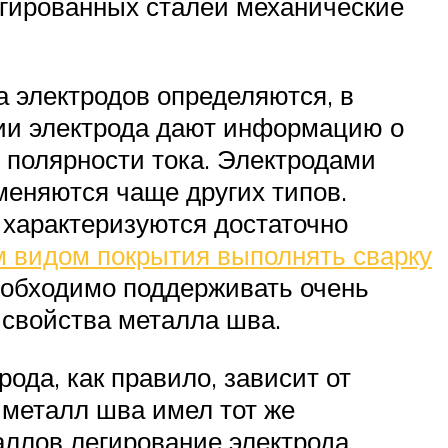
егированных сталей механические
а электродов определяются, в
нии электрода дают информацию о
и полярности тока. Электродами
именяются чаще других типов.
я характеризуются достаточно
 видом покрытия выполнять сварку
 необходимо поддерживать очень
 свойства металла шва.
ода, как правило, зависит от
 металл шва имел тот же
аллов легирование электрода