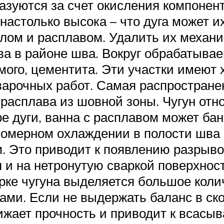
азуются за счет окисления компонент
астолько высока – что дуга может их
лом и расплавом. Удалить их механи
а в районе шва. Вокруг обрабатыва
мого, цементита. Эти участки имеют
варочных работ. Самая распространен
расплава из шовной зоны. Чугун отно
е дуги, ванна с расплавом может бан
номерном охлаждении в полости шва 
м. Это приводит к появлению разрыв
 и на нетронутую сваркой поверхност
рке чугуна выделяется большое колич
ми. Если не выдержать баланс в ск
ижает прочность и приводит к всасыв