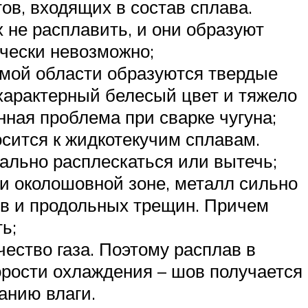
ов, входящих в состав сплава.
 не расплавить, и они образуют
чески невозможно;
емой области образуются твердые
 характерный белесый цвет и тяжело
ная проблема при сварке чугуна;
сится к жидкотекучим сплавам.
ально расплескаться или вытечь;
и околошовной зоне, металл сильно
ов и продольных трещин. Причем
ь;
ество газа. Поэтому расплав в
орости охлаждения – шов получается
анию влаги.