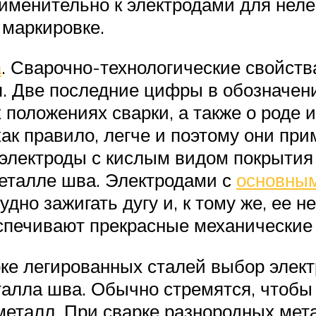
именительно к электродами для нел
 маркировке.
а
. Сварочно-технологические свойств
я. Две последние цифры в обозначе
положениях сварки, а также о роде 
как правило, легче и поэтому они пр
и электроды с кислым видом покрыти
еталле шва. Электродами с
основным
удно зажигать дугу и, к тому же, ее
еспечивают прекрасные механические
е легированных сталей выбор электр
талла шва. Обычно стремятся, чтобы
 металл. При сварке разнородных мет