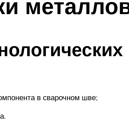
ки металло
нологических
омпонента в сварочном шве;
а.