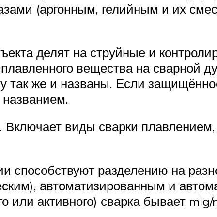
газами (аргонным, гелийным и их сме
бъекта делят на струйные и контрол
плавленного вещества на сварной ду
у так же и названы. Если защищённос
 названием.
. Включает виды сварки плавлением,
и способствуют разделению на разн
ским), автоматизированным и автома
го или активного) сварка бывает mig