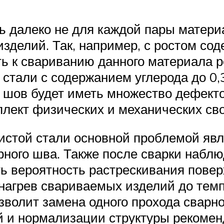
ь далеко не для каждой пары матери
зделий. Так, например, с ростом сод
ь к свариванию данного материала ре
тали с содержанием углерода до 0,
 шов будет иметь множество дефектов
плект физических и механических сво
истой стали основной проблемой яв
рного шва. Также после сварки набл
вероятность растрескивания поверх
агрев свариваемых изделий до темпе
олит замена одного прохода сварног
 и нормализации структуры рекоменд