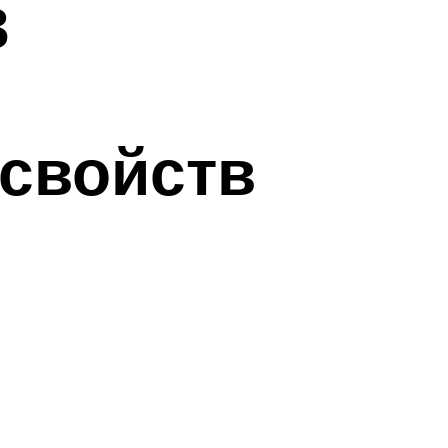
в
 свойств