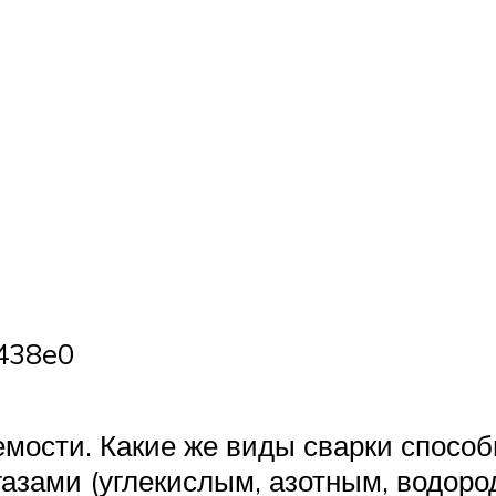
t438e0
емости. Какие же виды сварки спосо
газами (углекислым, азотным, водор