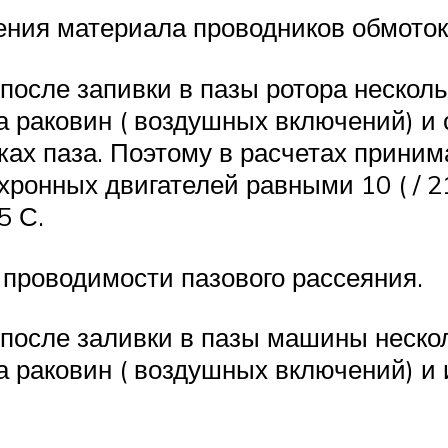
ения материала проводников обмото
осле запивки в пазы ротора несколь
а раковин ( воздушных включений) и
тках паза. Поэтому в расчетах прини
ронных двигателей равными 10 ( / 2
15 С.
 проводимости пазового рассеяния.
после заливки в пазы машины нескол
а раковин ( воздушных включений) и