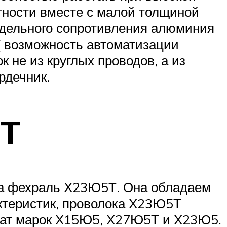
тности вместе с малой толщиной
удельного сопротивления алюминия
 ( возможность автоматизации
 не из круглых проводов, а из
ердечник.
5Т
ка фехраль Х23Ю5Т. Она обладаем
актеристик, проволока Х23Ю5Т
окат марок Х15Ю5, Х27Ю5Т и Х23Ю5.