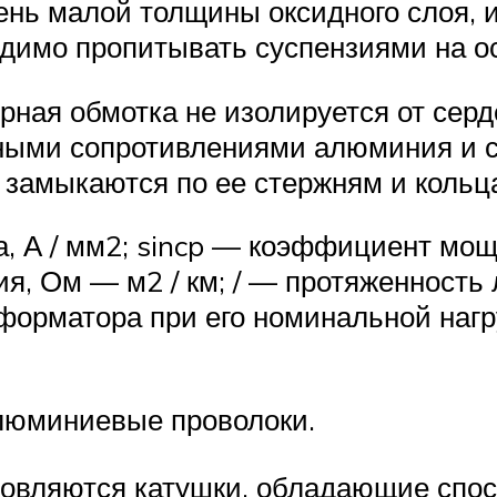
чень малой толщины оксидного слоя,
димо пропитывать суспензиями на 
рная обмотка не изолируется от серде
ными сопротивлениями алюминия и с
м замыкаются по ее стержням и коль
, А / мм2; sincp — коэффициент мощн
я, Ом — м2 / км; / — протяженность
форматора при его номинальной нагру
алюминиевые проволоки.
товляются катушки, обладающие спос