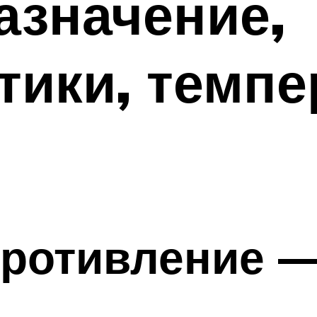
азначение,
тики, темпе
противление 