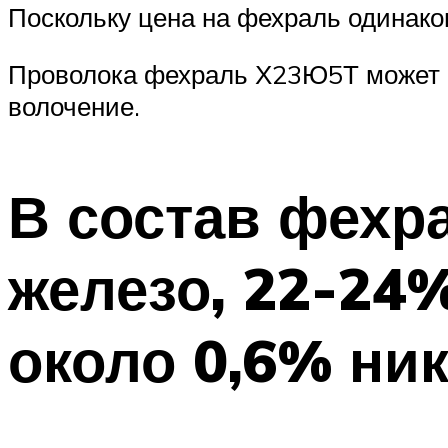
Поскольку цена на фехраль одинако
Проволока фехраль Х23Ю5Т может п
волочение.
В состав фехр
железо, 22-24
около 0,6% ник