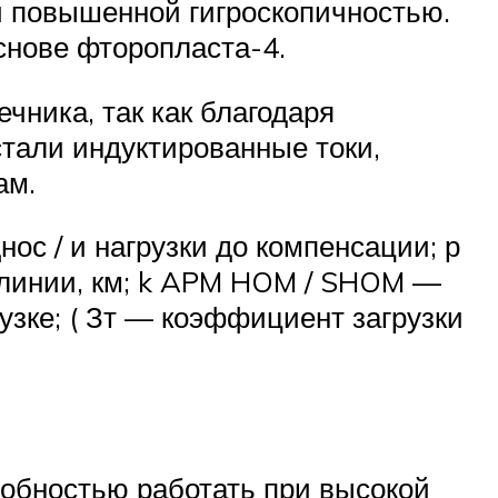
 и повышенной гигроскопичностью.
основе фторопласта-4.
чника, так как благодаря
тали индуктированные токи,
цам.
ос / и нагрузки до компенсации; р
 линии, км; k APM HOM / SHOM —
зке; ( Зт — коэффициент загрузки
обностью работать при высокой