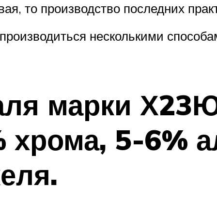
вая, то производство последних прак
роизводиться несколькими способами
аля марки Х23Ю
% хрома, 5-6% 
еля.