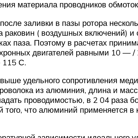
ения материала проводников обмото
осле заливки в пазы ротора несколь
а раковин ( воздушных включений) и
тках паза. Поэтому в расчетах прини
хронных двигателей равными 10 — / 
е 115 С.
ыше удельного сопротивления меди, 
 проволока из алюминия, длина и мас
адать проводимостью, в 2 04 раза б
й того, что алюминий применяется в 
ературной зависимости идеального у