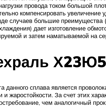
нагрузки провода током большой пло
ительно компенсировать увеличение 
 ряде случаев большие преимущества
лаждения) дает изготовление обмоток
ируемой и затем наматываемой на с
ехраль Х23Ю
та данного сплава является проволо
 и жаростойкости. За счет этих хар
 востребование, чем аналогичный пр