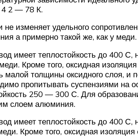
е 4 2 — 78 К.
ки не изменяет удельного сопротивл
ия а примерно такой же, как у мед
д имеет теплостойкость до 400 С, 
 меди. Кроме того, оксидная изоляц
нь малой толщины оксидного слоя, и
димо пропитывать суспензиями на о
ойкость 250 — 300 С. Для образова
ким слоем алюминия.
д имеет теплостойкость до 400 С, 
меди. Кроме того, оксидная изоляци