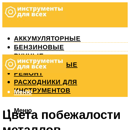
АККУМУЛЯТОРНЫЕ
БЕНЗИНОВЫЕ
РУЧНЫЕ
ИЗМЕРИТЕЛЬНЫЕ
РЕМОНТ
РАСХОДНИКИ ДЛЯ
ИНСТРУМЕНТОВ
Меню
Меню
Цвета побежалости
металлов