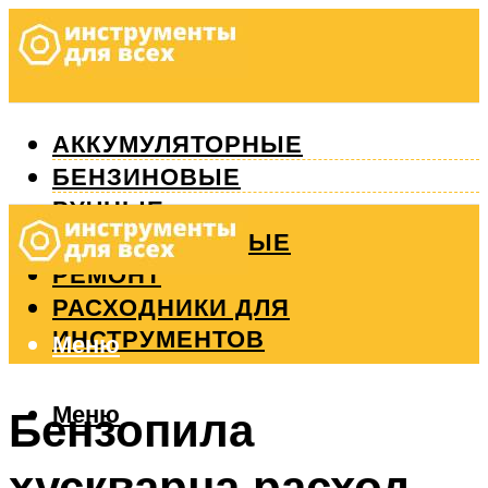
АККУМУЛЯТОРНЫЕ
БЕНЗИНОВЫЕ
РУЧНЫЕ
ИЗМЕРИТЕЛЬНЫЕ
РЕМОНТ
РАСХОДНИКИ ДЛЯ
ИНСТРУМЕНТОВ
Меню
Меню
Бензопила
хускварна расход