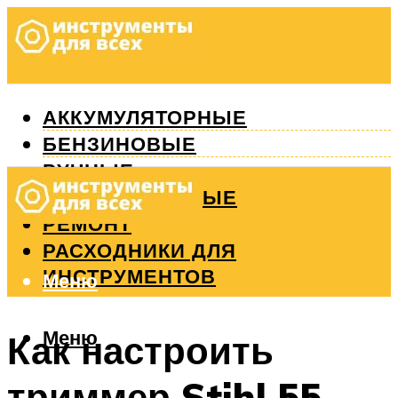
АККУМУЛЯТОРНЫЕ
БЕНЗИНОВЫЕ
РУЧНЫЕ
ИЗМЕРИТЕЛЬНЫЕ
РЕМОНТ
РАСХОДНИКИ ДЛЯ
ИНСТРУМЕНТОВ
Меню
Меню
Как настроить
триммер Stihl 55