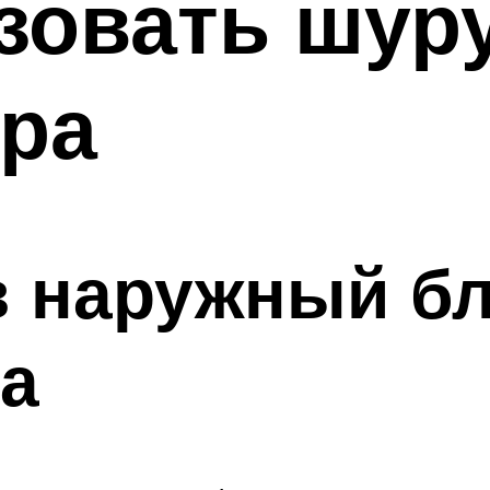
зовать шур
ора
 наружный бл
а