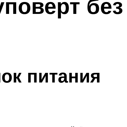
уповерт без
ок питания