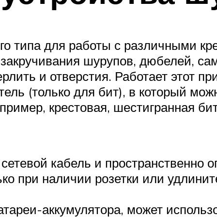
ого типа для работы с различными к
закручивания шурупов, дюбелей, само
рлить и отверстия. Работает этот при
ль (только для бит), в который можн
ример, крестовая, шестигранная бита 
т сетевой кабель и пространственно 
ько при наличии розетки или удлинит
атареи-аккумулятора, может использов