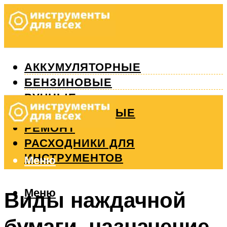
АККУМУЛЯТОРНЫЕ
БЕНЗИНОВЫЕ
РУЧНЫЕ
ИЗМЕРИТЕЛЬНЫЕ
РЕМОНТ
РАСХОДНИКИ ДЛЯ
ИНСТРУМЕНТОВ
Меню
Меню
Виды наждачной
бумаги, назначение,