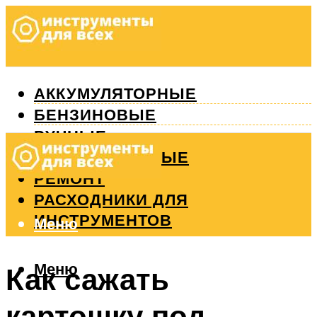
АККУМУЛЯТОРНЫЕ
БЕНЗИНОВЫЕ
РУЧНЫЕ
ИЗМЕРИТЕЛЬНЫЕ
РЕМОНТ
РАСХОДНИКИ ДЛЯ
ИНСТРУМЕНТОВ
Меню
Меню
Как сажать
картошку под