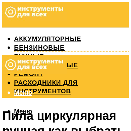
АККУМУЛЯТОРНЫЕ
БЕНЗИНОВЫЕ
РУЧНЫЕ
ИЗМЕРИТЕЛЬНЫЕ
РЕМОНТ
РАСХОДНИКИ ДЛЯ
ИНСТРУМЕНТОВ
Меню
Меню
Пила циркулярная
ручная как выбрать