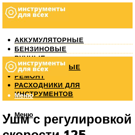
АККУМУЛЯТОРНЫЕ
БЕНЗИНОВЫЕ
РУЧНЫЕ
ИЗМЕРИТЕЛЬНЫЕ
РЕМОНТ
РАСХОДНИКИ ДЛЯ
ИНСТРУМЕНТОВ
Меню
Меню
Ушм с регулировкой
скорости 125