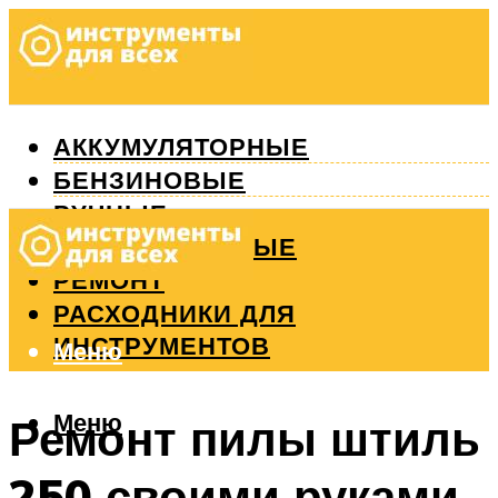
АККУМУЛЯТОРНЫЕ
БЕНЗИНОВЫЕ
РУЧНЫЕ
ИЗМЕРИТЕЛЬНЫЕ
РЕМОНТ
РАСХОДНИКИ ДЛЯ
ИНСТРУМЕНТОВ
Меню
Меню
Ремонт пилы штиль
250 своими руками