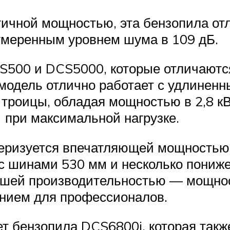
ичной мощностью, эта бензопила от
е умеренным уровнем шума в 109 дБ.
S500 и DCS5000, которые отличаются
 модель отлично работает с удлине
троицы, обладая мощностью в 2,8 кВ
 при максимальной нагрузке.
еризуется впечатляющей мощностью в
с шинами 530 мм и несколько пони
ей производительностью — мощность 
ением для профессионалов.
 бензопила DCS6800i, которая также