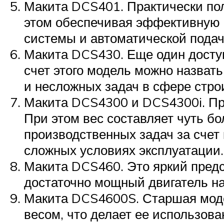
Макита DCS401. Практически по
этом обеспечивая эффективную р
системы и автоматической подач
Макита DCS430. Еще один доступн
счет этого модель можно назва
и несложных задач в сфере стро
Макита DCS4300 и DCS4300i. При
При этом вес составляет чуть б
производственных задач за счет
сложных условиях эксплуатации.
Макита DCS460. Это яркий предст
достаточно мощный двигатель на 
Макита DCS4600S. Старшая моде
весом, что делает ее использов