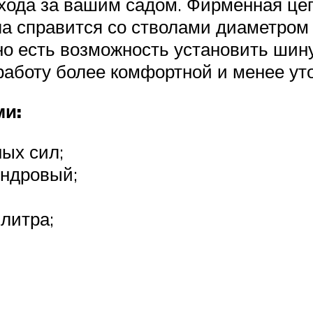
ухода за вашим садом. Фирменная це
ла справится со стволами диаметром 
но есть возможность установить шин
работу более комфортной и менее ут
ми:
ых сил;
индровый;
литра;