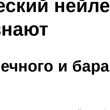
ский нейлер
знают
ечного и бар