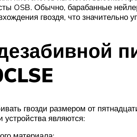
сты OSB. Обычно, барабанные нейле
хождения гвоздя, что значительно у
дезабивной п
0CLSE
ивать гвозди размером от пятнадцати
 устройства являются:
ого материала;