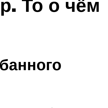
. То о чём
абанного