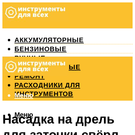
АККУМУЛЯТОРНЫЕ
БЕНЗИНОВЫЕ
РУЧНЫЕ
ИЗМЕРИТЕЛЬНЫЕ
РЕМОНТ
РАСХОДНИКИ ДЛЯ
ИНСТРУМЕНТОВ
Меню
Меню
Насадка на дрель
для заточки свёрл.