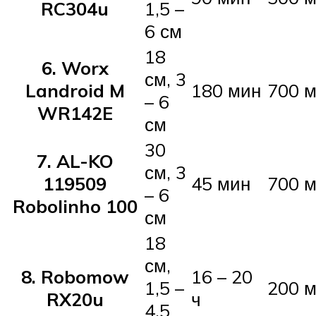
RC304u
1,5 –
6 см
18
6. Worx
см, 3
Landroid M
180 мин
700 м
– 6
WR142E
см
30
7. AL-KO
см, 3
119509
45 мин
700 м
– 6
Robolinho 100
см
18
см,
8. Robomow
16 – 20
1,5 –
200 м
RX20u
ч
4,5