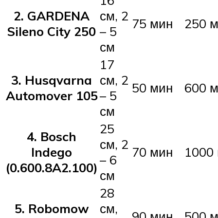
16
2. GARDENA
см, 2
75 мин
250 м
Sileno City 250
– 5
см
17
3. Husqvarna
см, 2
50 мин
600 м
Automover 105
– 5
см
25
4. Bosch
см, 2
Indego
70 мин
1000 
– 6
(0.600.8A2.100)
см
28
5. Robomow
см,
90 мин
500 м