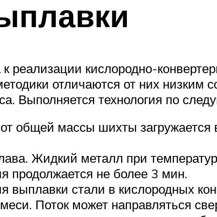
выплавки
к реализации кислородно-конвертер
етодики отличаются от них низким со
са. Выполняется технология по след
 от общей массы шихты загружается 
плава. Жидкий металл при температу
я продолжается не более 3 мин.
гия выплавки стали в кислородных ко
меси. Поток может направляться свер