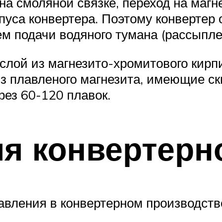
а смоляной связке, переход на магн
пуса конвертера. Поэтому конвертер
м подачи водяного тумана (рассыпле
слой из магнезито-хромитового кирп
из плавленого магнезита, имеющие с
рез 60-120 плавок.
я конвертерн
равления в конвертерном производс