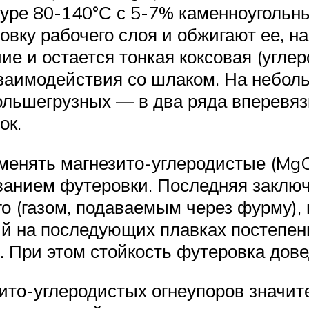
уре 80-140°С с 5-7% каменноугольны
вку рабочего слоя и обжигают ее, на
учие и остается тонкая коксовая (угле
взаимодействия со шлаком. На небол
 большегрузных — в два ряда вперевязк
ок.
менять магнезито-углеродистые (MgC
анием футеровки. Последняя заключа
о (газом, подаваемым через фурму), 
ый на последующих плавках постепен
. При этом стойкость футеровка дов
зито-углеродистых огнеупоров значи