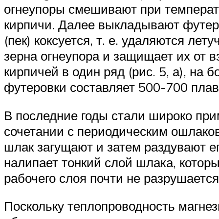
огнеупоры смешивают при температ
кирпичи. Далее выкладывают футеро
(пек) коксуется, т. е. удаляются лет
зерна огнеупора и защищает их от 
кирпичей в один ряд (рис. 5, а), на
футеровки составляет 500-700 плав
В последние годы стали широко при
сочетании с периодическим ошлаков
шлак загущают и затем раздувают ег
налипает тонкий слой шлака, котор
рабочего слоя почти не разрушается
Поскольку теплопроводность магне