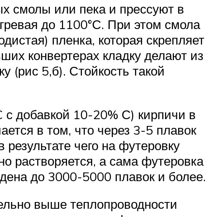
х смолы или пека и прессуют в
гревая до 1100°С. При этом смола
родистая) пленка, которая скрепляет
ьших конвертерах кладку делают из
у (рис 5,б). Стойкость такой
 с добавкой 10-20% С) кирпичи в
ется в том, что через 3-5 плавок
в результате чего на футеровку
но растворяется, а сама футеровка
едена до 3000-5000 плавок и более.
тельно выше теплопроводности