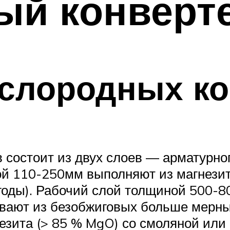
ый конверт
ислородных ко
 состоит из двух слоев — арматурног
й 110-250мм выполняют из магнезит
годы). Рабочий слой толщиной 500-8
ают из безобжиговых больше мерных
зита (> 85 % MgO) со смоляной или