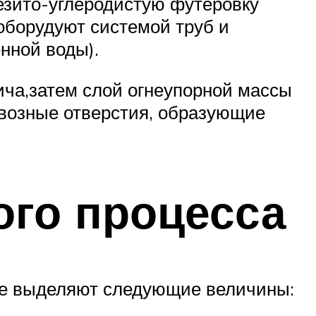
езито-углеродистую футеровку
 оборудуют системой труб и
нной воды).
ича,затем слой огнеупорной массы
квозные отверстия, образующие
ого процесса
тве выделяют следующие величины: