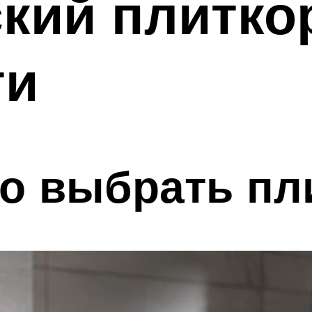
кий плитко
ти
о выбрать пл