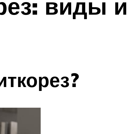
рез: виды и
иткорез?