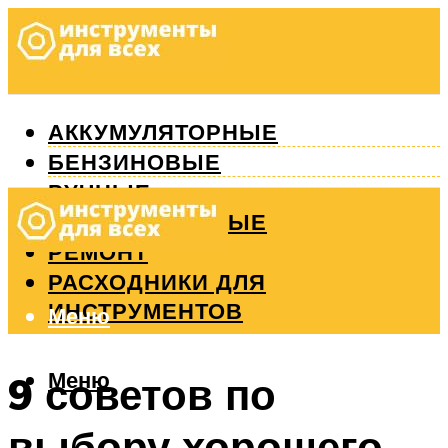
АККУМУЛЯТОРНЫЕ
БЕНЗИНОВЫЕ
РУЧНЫЕ
ИЗМЕРИТЕЛЬНЫЕ
РЕМОНТ
РАСХОДНИКИ ДЛЯ
ИНСТРУМЕНТОВ
Меню
Меню
9 советов по
выбору хорошего