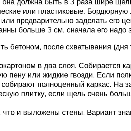
она должна быть в 3 раза шире щели
ческие или пластиковые. Бордюрную
 или предварительно заделать его ц
анны больше 3 см, сначала его надо з
ить бетоном, после схватывания (дн
картоном в два слоя. Собирается кар
ую пену или жидкие гвозди. Если пол
 собирают полноценный каркас. На 
ескую плитку, если щель очень боль
и, что и выложены стены. Вариант зн