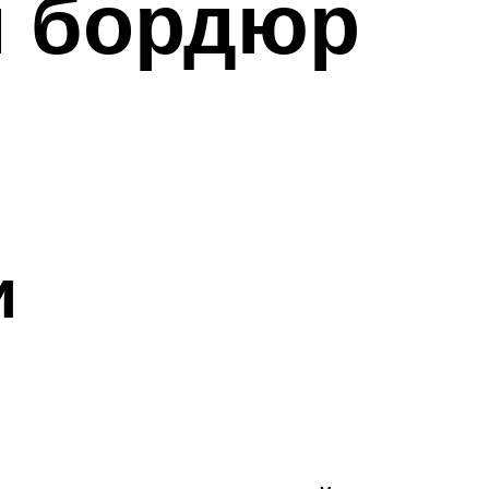
й бордюр
и