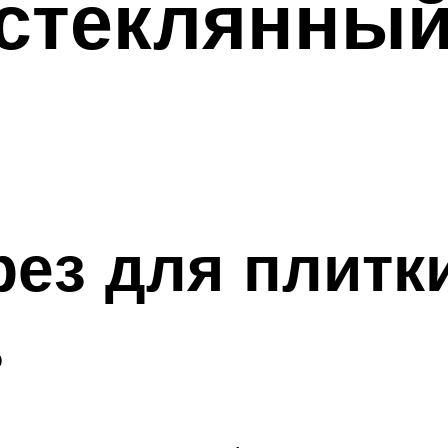
 стеклянны
рез для плитк
ь