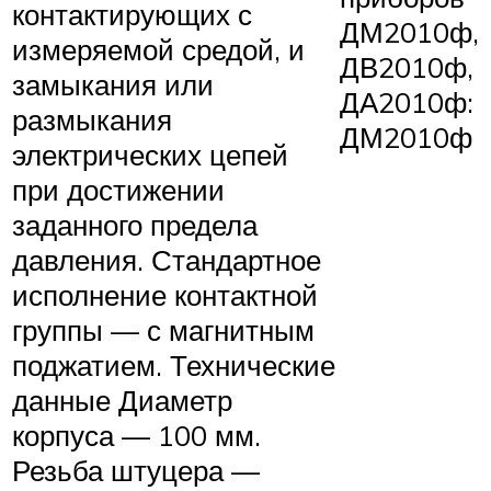
контактирующих с
ДМ2010ф,
измеряемой средой, и
ДВ2010ф,
замыкания или
ДА2010ф:
размыкания
ДМ2010ф
электрических цепей
при достижении
заданного предела
давления. Стандартное
исполнение контактной
группы — с магнитным
поджатием. Технические
данные Диаметр
корпуса — 100 мм.
Резьба штуцера —