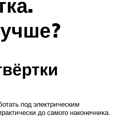
тка.
лучше?
твёртки
ботать под электрическим
рактически до самого наконечника.