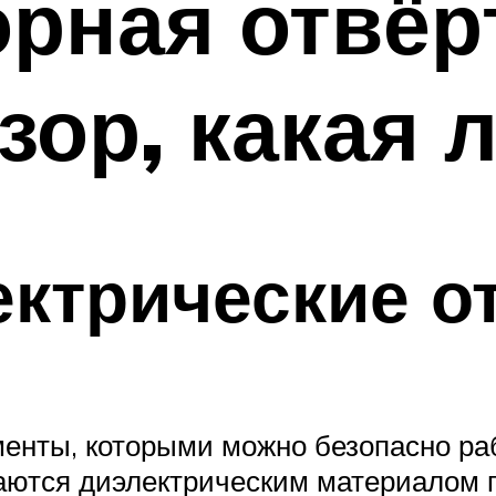
рная отвёр
зор, какая 
ктрические о
менты, которыми можно безопасно ра
аются диэлектрическим материалом п