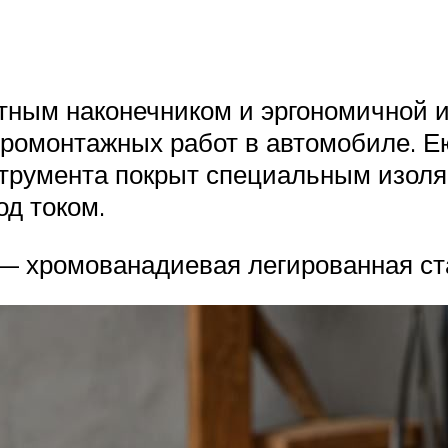
итным наконечником и эргономичной 
тромонтажных работ в автомобиле. Е
струмента покрыт специальным изол
д током.
 хромованадиевая легированная стал