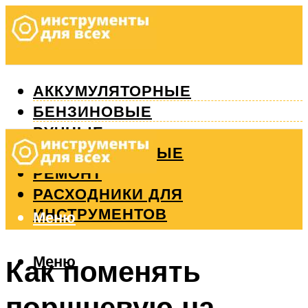
АККУМУЛЯТОРНЫЕ
БЕНЗИНОВЫЕ
РУЧНЫЕ
ИЗМЕРИТЕЛЬНЫЕ
РЕМОНТ
РАСХОДНИКИ ДЛЯ
ИНСТРУМЕНТОВ
Меню
Меню
Как поменять
поршневую на