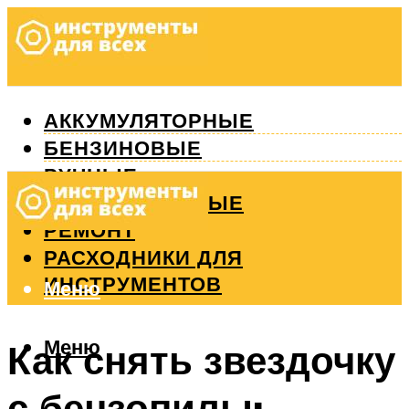
АККУМУЛЯТОРНЫЕ
БЕНЗИНОВЫЕ
РУЧНЫЕ
ИЗМЕРИТЕЛЬНЫЕ
РЕМОНТ
РАСХОДНИКИ ДЛЯ
ИНСТРУМЕНТОВ
Меню
Меню
Как снять звездочку
с бензопилы: