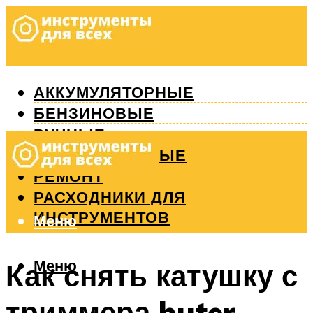
АККУМУЛЯТОРНЫЕ
БЕНЗИНОВЫЕ
РУЧНЫЕ
ИЗМЕРИТЕЛЬНЫЕ
РЕМОНТ
РАСХОДНИКИ ДЛЯ
ИНСТРУМЕНТОВ
Меню
Меню
Как снять катушку с
триммера huter