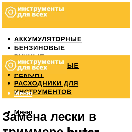
АККУМУЛЯТОРНЫЕ
БЕНЗИНОВЫЕ
РУЧНЫЕ
ИЗМЕРИТЕЛЬНЫЕ
РЕМОНТ
РАСХОДНИКИ ДЛЯ
ИНСТРУМЕНТОВ
Меню
Меню
Замена лески в
триммере huter