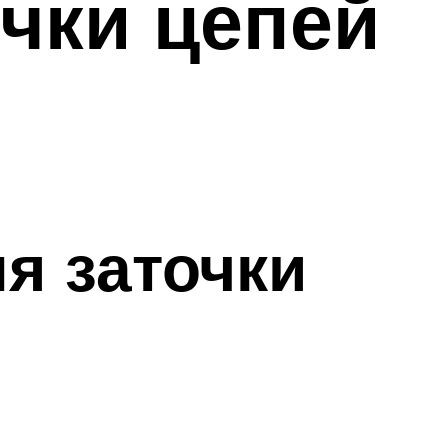
чки цепей
я заточки