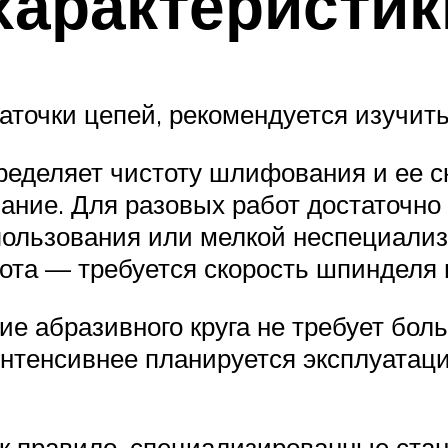
характеристик
заточки цепей, рекомендуется изучит
еделяет чистоту шлифования и ее с
вание. Для разовых работ достаточно
 пользования или мелкой неспециали
та — требуется скорость шпинделя 
 абразивного круга не требует бол
интенсивнее планируется эксплуатац
к правило, специализированные стан