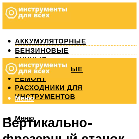
АККУМУЛЯТОРНЫЕ
БЕНЗИНОВЫЕ
РУЧНЫЕ
ИЗМЕРИТЕЛЬНЫЕ
РЕМОНТ
РАСХОДНИКИ ДЛЯ
ИНСТРУМЕНТОВ
Меню
Меню
Вертикально-
фрезерный станок