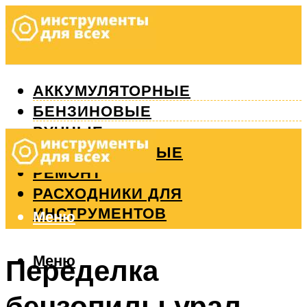
АККУМУЛЯТОРНЫЕ
БЕНЗИНОВЫЕ
РУЧНЫЕ
ИЗМЕРИТЕЛЬНЫЕ
РЕМОНТ
РАСХОДНИКИ ДЛЯ
ИНСТРУМЕНТОВ
Меню
Меню
Переделка
бензопилы урал