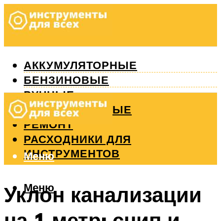
АККУМУЛЯТОРНЫЕ
БЕНЗИНОВЫЕ
РУЧНЫЕ
ИЗМЕРИТЕЛЬНЫЕ
РЕМОНТ
РАСХОДНИКИ ДЛЯ
ИНСТРУМЕНТОВ
Меню
Меню
Уклон канализации
на 1 метр: снип и