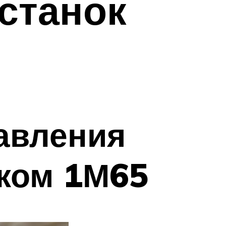
станок
авления
ком 1М65