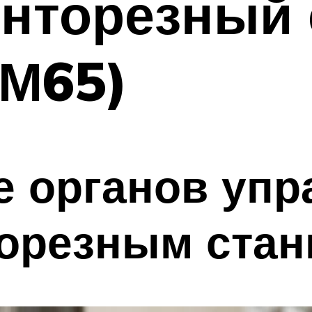
нторезный 
1М65)
е органов упр
торезным стан