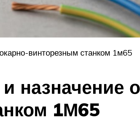
токарно-винторезным станком 1м65
и назначение 
анком 1М65