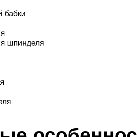
й бабки
ия
ия шпинделя
ля
еля
ые особеннос