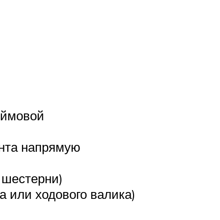
юймовой
инта напрямую
 шестерни)
а или ходового валика)