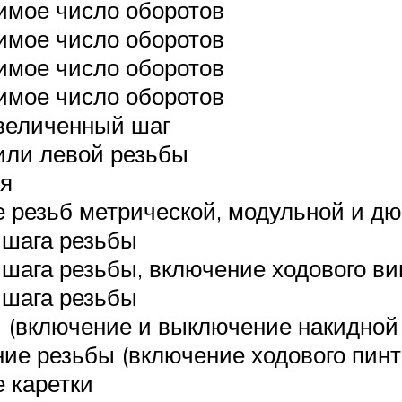
имое число оборотов
имое число оборотов
имое число оборотов
имое число оборотов
величенный шаг
или левой резьбы
ля
е резьб метрической, модульной и д
 шага резьбы
 шага резьбы, включение ходового в
 шага резьбы
 (включение и выключение накидной
ние резьбы (включение ходового пинт
 каретки