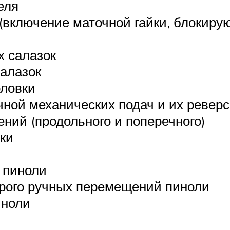
еля
 (включение маточной гайки, блокир
 салазок
алазок
оловки
ной механических подач и их реверс
ий (продольного и поперечного)
ки
 пиноли
рого ручных перемещений пиноли
иноли