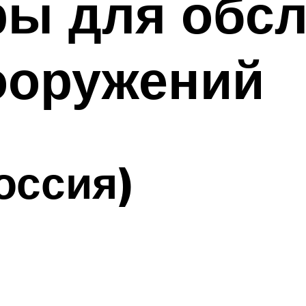
ры для обс
ооружений
оссия)