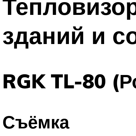
Тепловизо
зданий и с
RGK TL-80 (Р
Съёмка