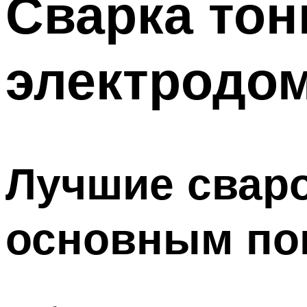
Сварка тон
электродо
Лучшие свар
основным по