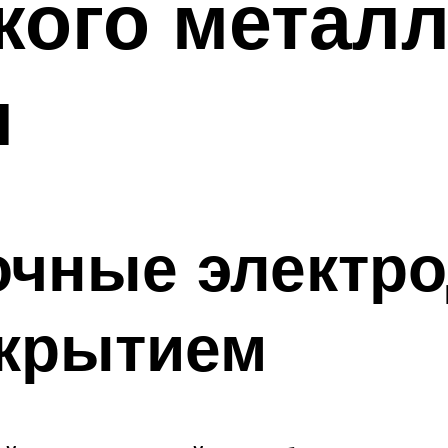
кого метал
м
очные электр
крытием