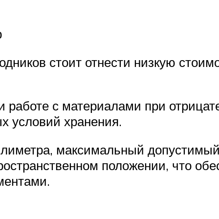
р
одников стоит отнести низкую стоим
ри работе с материалами при отрица
ых условий хранения.
ллиметра, максимальный допустимый
остранственном положении, что обес
ментами.