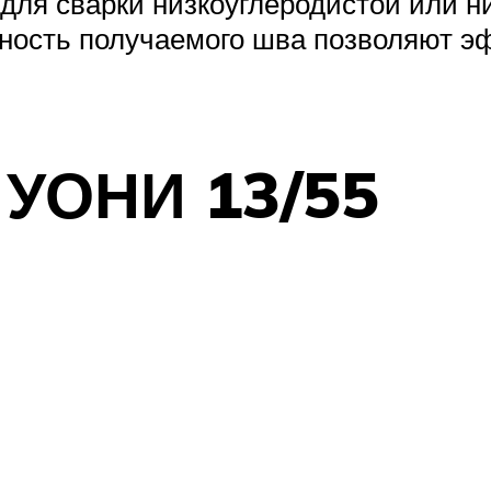
ля сварки низкоуглеродистой или ни
ность получаемого шва позволяют э
c УОНИ 13/55