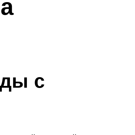
ла
оды с