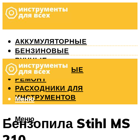
АККУМУЛЯТОРНЫЕ
БЕНЗИНОВЫЕ
РУЧНЫЕ
ИЗМЕРИТЕЛЬНЫЕ
РЕМОНТ
РАСХОДНИКИ ДЛЯ
ИНСТРУМЕНТОВ
Меню
Меню
Бензопила Stihl MS
210