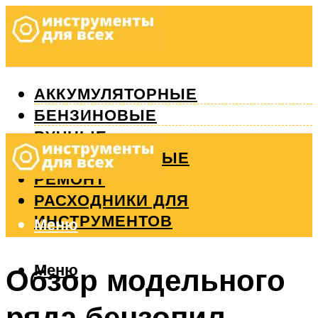
АККУМУЛЯТОРНЫЕ
БЕНЗИНОВЫЕ
РУЧНЫЕ
ИЗМЕРИТЕЛЬНЫЕ
РЕМОНТ
РАСХОДНИКИ ДЛЯ
ИНСТРУМЕНТОВ
Меню
Меню
Обзор модельного
ряда бензопил