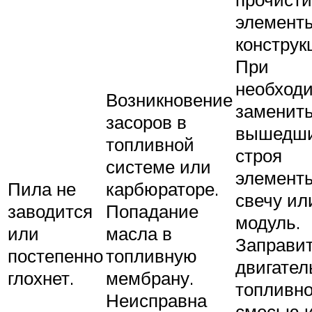
элемент
конструк
При
необход
Возникновение
заменит
засоров в
вышедши
топливной
строя
системе или
элемент
Пила не
карбюраторе.
свечу ил
заводится
Попадание
модуль.
или
масла в
Заправи
постепенно
топливную
двигател
глохнет.
мембрану.
топливн
Неисправна
смесью 