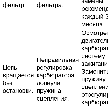
замены
фильтр.
фильтра.
рекомен
каждый 
месяца.
Осмотре
двигател
карбюрат
систему
Неправильная
зажигани
Цепь
регулировка
Заменит
вращается
карбюратора,
пружину
без
лопнула
сцеплени
остановки.
пружина
отрегули
сцепления.
карбюрат