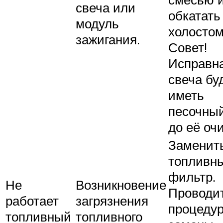
свеча или
обкатать
модуль
холостом
зажигания.
Совет!
Исправн
свеча бу
иметь
песочный
до её очи
Заменит
топливн
фильтр.
Не
Возникновение
Проводи
работает
загрязнения
процеду
топливный
топливного