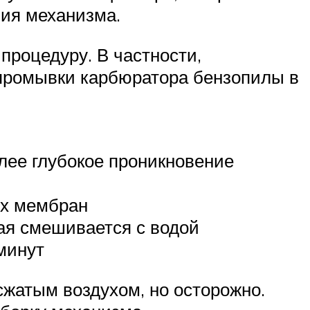
ния механизма.
процедуру. В частности,
 промывки карбюратора бензопилы в
лее глубокое проникновение
ых мембран
рая смешивается с водой
минут
сжатым воздухом, но осторожно.