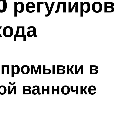
80 регулиро
хода
 промывки в
ой ванночке