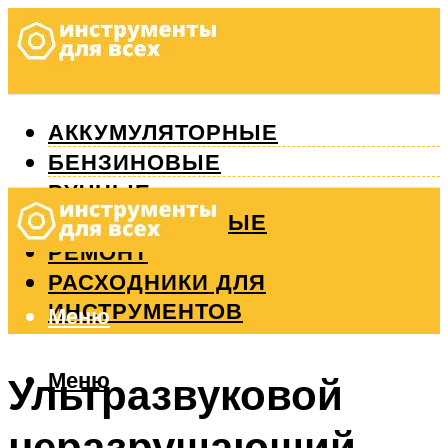
АККУМУЛЯТОРНЫЕ
БЕНЗИНОВЫЕ
РУЧНЫЕ
ИЗМЕРИТЕЛЬНЫЕ
РЕМОНТ
РАСХОДНИКИ ДЛЯ
ИНСТРУМЕНТОВ
Меню
Меню
Ультразвуковой
неразрушающий