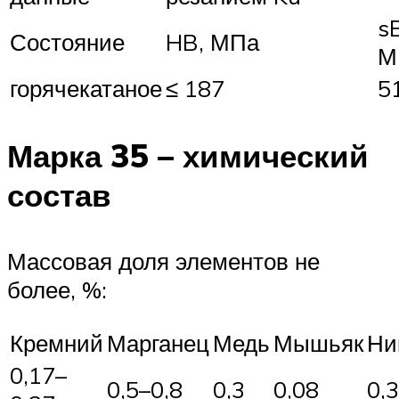
s
Состояние
HB, МПа
М
горячекатаное
≤ 187
5
Марка 35 – химический
состав
Массовая доля элементов не
более, %:
Кремний
Марганец
Медь
Мышьяк
Ни
0,17–
0,5–0,8
0,3
0,08
0,3