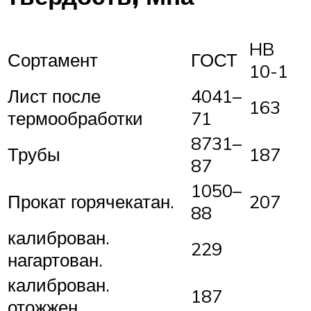
HB
Сортамент
ГОСТ
10-1
Лист после
4041–
163
термообработки
71
8731–
Трубы
187
87
1050–
Прокат горячекатан.
207
88
калиброван.
229
нагартован.
калиброван.
187
отожжен.