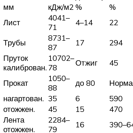
мм
кДж/м2
%
%
4041–
Лист
4–14
22
71
8731–
Трубы
17
294
87
Пруток
10702–
Отжиг
45
калиброван.
78
1050–
Прокат
до 80
Норма
88
нагартован.
35
6
590
отожжен.
45
15
470
Лента
2284–
16
390–6
отожжен.
79