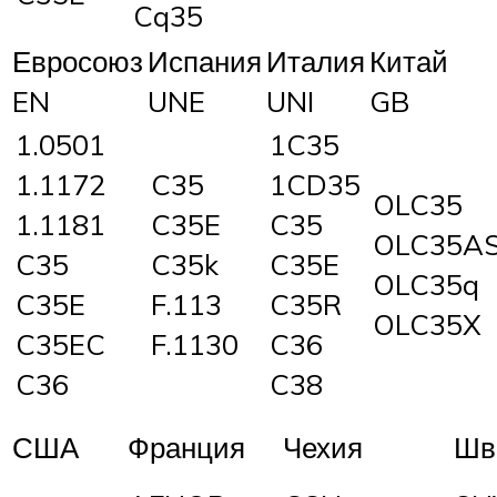
Cq35
Евросоюз
Испания
Италия
Китай
EN
UNE
UNI
GB
1.0501
1C35
1.1172
C35
1CD35
OLC35
1.1181
C35E
C35
OLC35A
C35
C35k
C35E
OLC35q
C35E
F.113
C35R
OLC35X
C35EC
F.1130
C36
C36
C38
США
Франция
Чехия
Шв