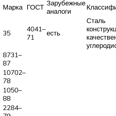
Зарубежные
Марка
ГОСТ
Классиф
аналоги
Сталь
4041–
конструк
35
есть
71
качестве
углероди
8731–
87
10702–
78
1050–
88
2284–
79