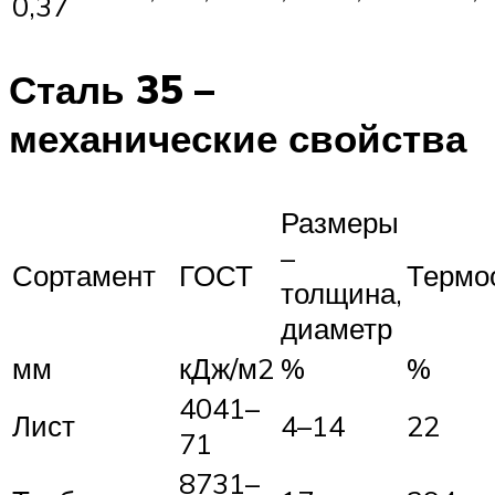
0,37
Сталь 35 –
механические свойства
Размеры
–
Сортамент
ГОСТ
Термо
толщина,
диаметр
мм
кДж/м2
%
%
4041–
Лист
4–14
22
71
8731–