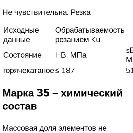
Не чувствительна. Резка
Исходные
Обрабатываемость
данные
резанием Ku
s
Состояние
HB, МПа
М
горячекатаное
≤ 187
5
Марка 35 – химический
состав
Массовая доля элементов не