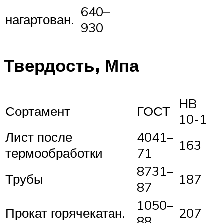
640–
нагартован.
930
Твердость, Мпа
HB
Сортамент
ГОСТ
10-1
Лист после
4041–
163
термообработки
71
8731–
Трубы
187
87
1050–
Прокат горячекатан.
207
88