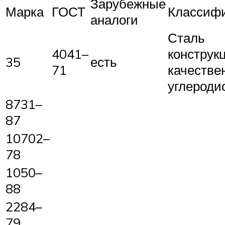
Зарубежные
Марка
ГОСТ
Классиф
аналоги
Сталь
4041–
конструк
35
есть
71
качестве
углероди
8731–
87
10702–
78
1050–
88
2284–
79