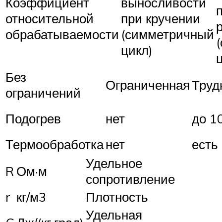
Коэффициент
выносливости
относительной
при кручении
обрабатываемости
(симметричный
цикл)
Без
Ограниченная
Труд
ограничений
Подогрев
нет
до 1
Термообработка
нет
есть
Удельное
R
Ом·м
сопротивление
r
кг/м3
Плотность
Удельная