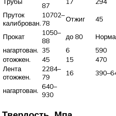
Трубы
17
294
87
Пруток
10702–
Отжиг
45
калиброван.
78
1050–
Прокат
до 80
Норма
88
нагартован.
35
6
590
отожжен.
45
15
470
Лента
2284–
16
390–6
отожжен.
79
640–
нагартован.
930
Твердость, Мпа