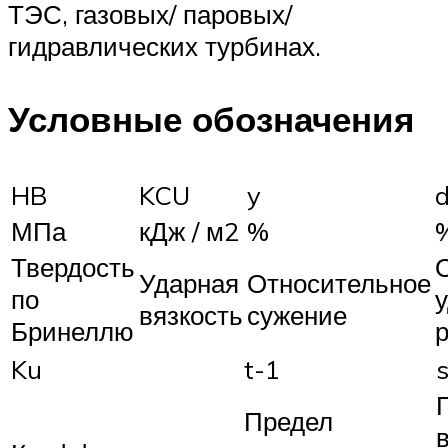
ТЭС, газовых/ паровых/
гидравлических турбинах.
Условные обозначения
HB
KCU
y
МПа
кДж / м2
%
Твердость
Ударная
Относительное
по
вязкость
сужение
Бринеллю
Ku
t-1
Предел