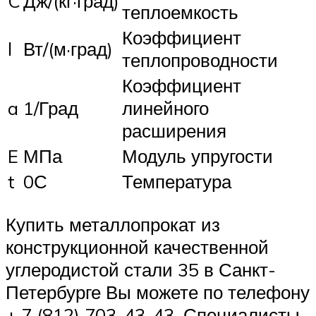
C
Дж/(кг·град)
теплоемкость
Коэффициент
l
Вт/(м·град)
теплопроводности
Коэффициент
a
1/Град
линейного
расширения
E
МПа
Модуль упругости
t
0С
Температура
Купить металлопрокат из
конструкционной качественной
углеродистой стали 35 в Санкт-
Петербурге Вы можете по телефону
+ 7 (812) 703-43-43. Специалисты