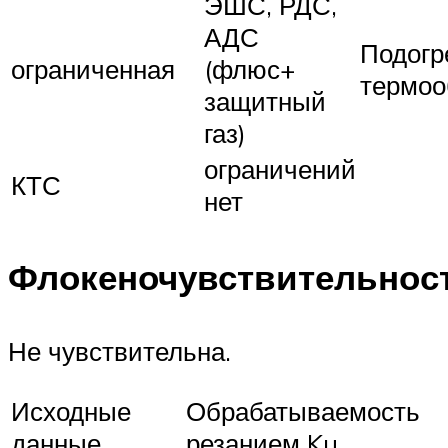
ЭШС, РДС,
АДС
Подогр
ограниченная
(флюс+
термоо
защитный
газ)
ограничений
КТС
нет
Флокеночувствительнос
Не чувствительна.
Исходные
Обрабатываемость
данные
резанием Ku