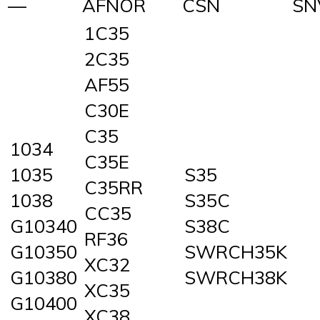
—
AFNOR
CSN
SN
1C35
2C35
AF55
C30E
C35
1034
C35E
1035
S35
C35RR
1038
S35C
CC35
G10340
S38C
RF36
G10350
SWRCH35K
XC32
G10380
SWRCH38K
XC35
G10400
XC38