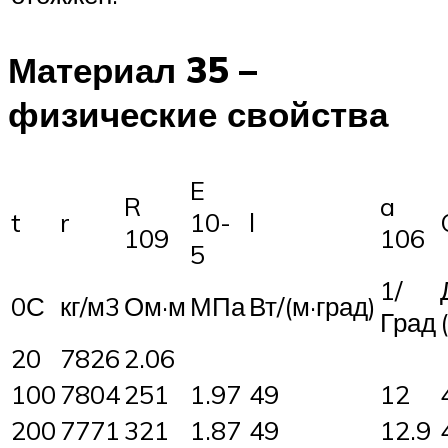
Материал 35 –
физические свойства
E
R
a
t
r
10-
l
109
106
5
1/
0С
кг/м3
Ом·м
МПа
Вт/(м·град)
Град
20
7826
2.06
100
7804
251
1.97
49
12
200
7771
321
1.87
49
12.9