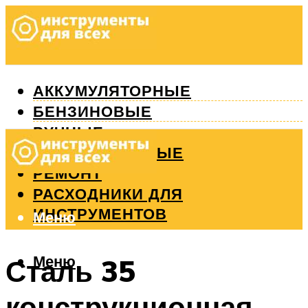
АККУМУЛЯТОРНЫЕ
БЕНЗИНОВЫЕ
РУЧНЫЕ
ИЗМЕРИТЕЛЬНЫЕ
РЕМОНТ
РАСХОДНИКИ ДЛЯ
ИНСТРУМЕНТОВ
Меню
Меню
Сталь 35
конструкционная