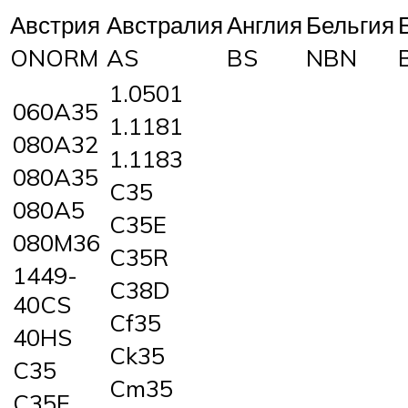
Австрия
Австралия
Англия
Бельгия
ONORM
AS
BS
NBN
1.0501
060A35
1.1181
080A32
1.1183
080A35
C35
080A5
C35E
080M36
C35R
1449-
C38D
40CS
Cf35
40HS
Ck35
C35
Cm35
C35E