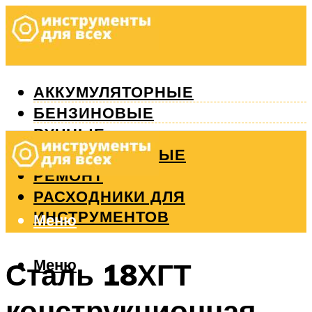
АККУМУЛЯТОРНЫЕ
БЕНЗИНОВЫЕ
РУЧНЫЕ
ИЗМЕРИТЕЛЬНЫЕ
РЕМОНТ
РАСХОДНИКИ ДЛЯ
ИНСТРУМЕНТОВ
Меню
Меню
Сталь 18ХГТ
конструкционная