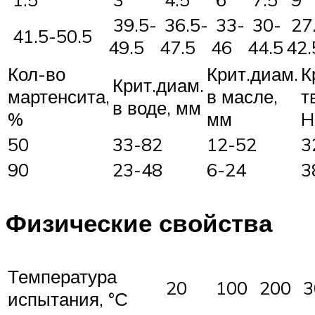
39.5-
36.5-
33-
30-
27
41.5-50.5
49.5
47.5
46
44.5
42.
Кол-во
Крит.диам.
К
Крит.диам.
мартенсита,
в масле,
т
в воде, мм
%
мм
H
50
33-82
12-52
3
90
23-48
6-24
3
Физические свойства
Температура
20
100
200
испытания, °С