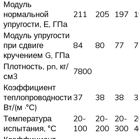
Модуль
нормальной
211
205
197
упругости, Е, ГПа
Модуль упругости
при сдвиге
84
80
77
кручением G, ГПа
Плотность, pn, кг/
7800
см3
Коэффициент
теплопроводности
37
38
38
Вт/(м ·°С)
Температура
20-
20-
20-
2
испытания, °С
100
200
300