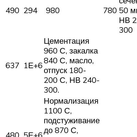
сече
490
294
980
780
50 м
НВ 2
300
Цементация
960 С, закалка
840 С, масло,
637
1Е+6
отпуск 180-
200 С, НВ 240-
300.
Нормализация
1100 С,
подстуживание
до 870 С,
480
5Е+6