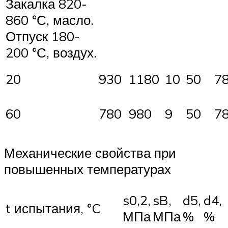
Закалка 820-
860 °С, масло.
Отпуск 180-
200 °С, воздух.
20
930
1180
10
50
7
60
780
980
9
50
7
Механические свойства при
повышенных температурах
s0,2,
sB,
d5,
d4,
t испытания, °C
МПа
МПа
%
%