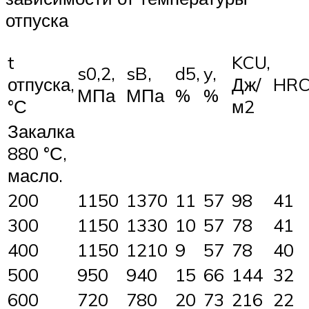
отпуска
t
KCU,
s0,2,
sB,
d5,
y,
отпуска,
Дж/
HRC
МПа
МПа
%
%
°С
м2
Закалка
880 °С,
масло.
200
1150
1370
11
57
98
41
300
1150
1330
10
57
78
41
400
1150
1210
9
57
78
40
500
950
940
15
66
144
32
600
720
780
20
73
216
22