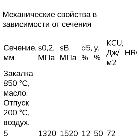
Механические свойства в
зависимости от сечения
KCU,
Сечение,
s0,2,
sB,
d5,
y,
Дж/
HR
мм
МПа
МПа
%
%
м2
Закалка
850 °С,
масло.
Отпуск
200 °С,
воздух.
5
1320
1520
12
50
72