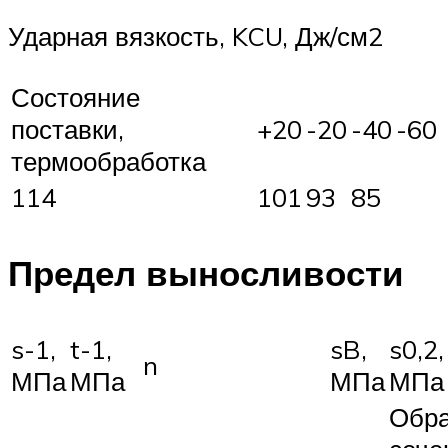
Ударная вязкость, KCU, Дж/см2
Состояние
поставки,
+20
-20
-40
-60
термообработка
114
101
93
85
Предел выносливости
s-1,
t-1,
sB,
s0,2,
n
МПа
МПа
МПа
МПа
Обр