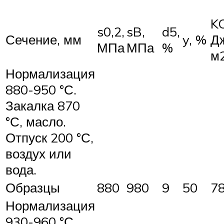
K
s0,2,
sB,
d5,
Сечение, мм
y, %
Д
МПа
МПа
%
м
Нормализация
880-950 °С.
Закалка 870
°С, масло.
Отпуск 200 °С,
воздух или
вода.
Образцы
880
980
9
50
7
Нормализация
930-960 °С.