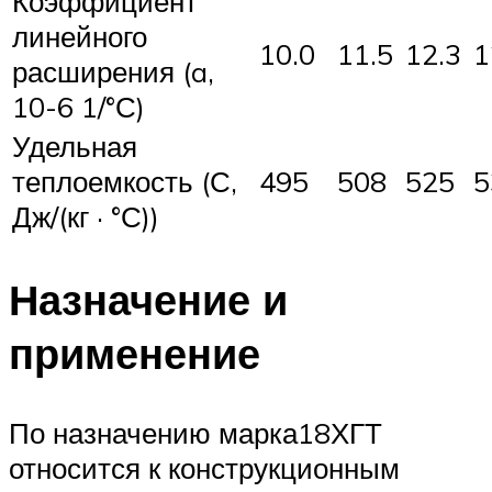
Коэффициент
линейного
10.0
11.5
12.3
1
расширения (a,
10-6 1/°С)
Удельная
теплоемкость (С,
495
508
525
Дж/(кг · °С))
Назначение и
применение
По назначению марка18ХГТ
относится к конструкционным