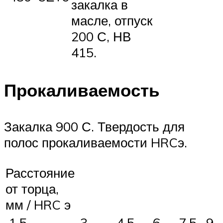
закалка в
масле, отпуск
200 С, НВ
415.
Прокаливаемость
Закалка 900 С. Твердость для
полос прокаливаемости HRCэ.
Расстояние
от торца,
мм / HRC э
1.5
3
4.5
6
7.5
9