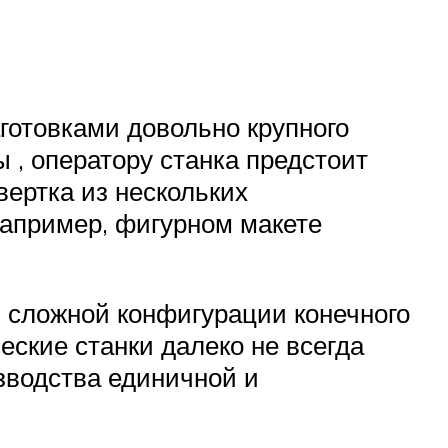
отовками довольно крупного
ы , оператору станка предстоит
вертка из нескольких
например, фигурном макете
и сложной конфигурации конечного
еские станки далеко не всегда
зводства единичной и