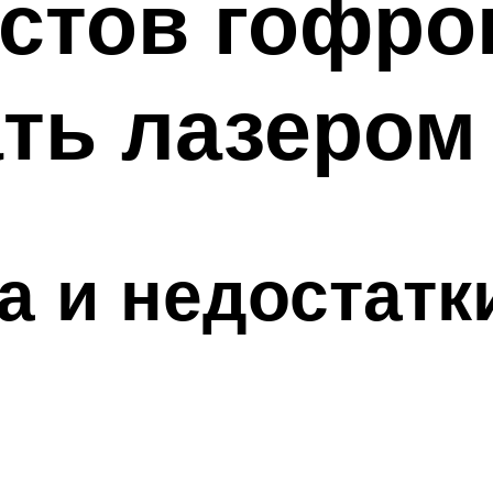
стов гофро
ть лазером
 и недостатк