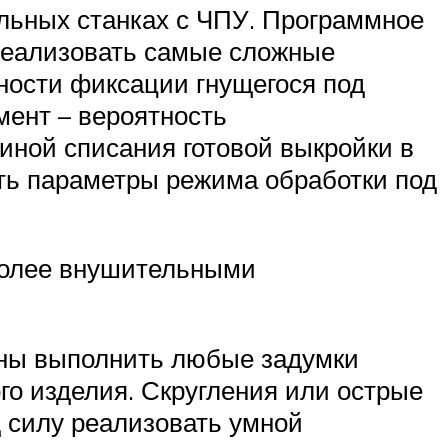
льных станках с ЧПУ. Программное
реализовать самые сложные
ности фиксации гнущегося под
мент – вероятность
чиной списания готовой выкройки в
ать параметры режима обработки под
 более внушительными
обны выполнить любые задумки
го изделия. Скругления или острые
д силу реализовать умной