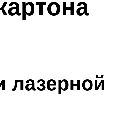
картона
и лазерной