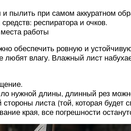
 и пылить при самом аккуратном об
средств: респиратора и очков.
 места работы
ажно обеспечить ровную и устойчиву
 любят влагу. Влажный лист набухае
щение.
ило нужной длины, длинный рез можн
 стороны листа (той, которая будет с
вание края, все погрешности остану