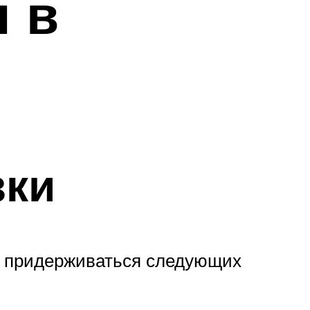
н в
зки
ит придерживаться следующих