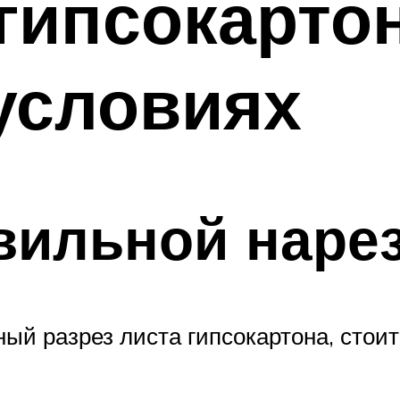
 гипсокарто
условиях
вильной наре
нный разрез листа гипсокартона, сто